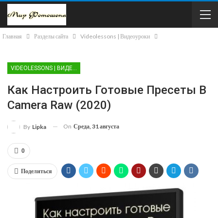
Главная
Разделы сайта
Videolessons | Видеоуроки
VIDEOLESSONS | ВИДЕОУРОКИ
Как Настроить Готовые Пресеты В
Camera Raw (2020)
On
Среда, 31 августа
By
Lipka
0
Поделиться