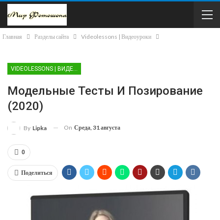
Главная
Разделы сайта
Videolessons | Видеоуроки
VIDEOLESSONS | ВИДЕОУРОКИ
Модельные Тесты И Позирование
(2020)
On
Среда, 31 августа
By
Lipka
0
Поделиться