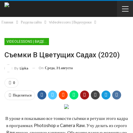
Главная
Разделы сайта
Videolessons | Видеоуроки
VIDEOLESSONS | ВИДЕОУРОКИ
Съемки В Цвeтущих Садах (2020)
On
Среда, 31 августа
By
Lipka
0
Поделиться
В уроке я показываю все тонкости съёмки и ретуши этого кадра
в программах Photoshop и Camera Raw. Учу делать из серого
Raw яркую, срочную картинку. Объясняю важные моменты по