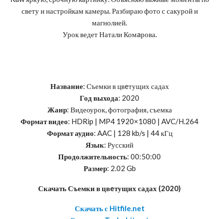
свету и настройкам камеры. Разбираю фото с сакурой и
магнолией.
Урок ведет Натали Комaрова.
Название
: Съемки в цвeтущих садах
Год выхода
: 2020
Жанр
: Видеоурок, фотография, съемка
Формат видео
: HDRip | MP4 1920×1080 | AVC/H.264
Формат аудио
: AAC | 128 kb/s | 44 кГц
Язык
: Русский
Продолжительность
: 00:50:00
Размер
: 2.02 Gb
Скачать Съемки в цвeтущих садах (2020)
Скачать с Hitfile.net